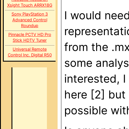
Xsight Touch ARRX18G
I would nee
Sony PlayStation 3
Advanced Control
Roundup
representati
Pinnacle PCTV HD Pro
Stick HDTV Tuner
from the .m
Universal Remote
Control Inc. Digital R50
some analysi
interested, I
here [2] but
possible wit