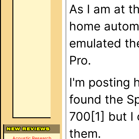
As I am at t
home automa
emulated th
Pro.
I'm posting 
found the S
700[1] but I
them.
Acoustic Research