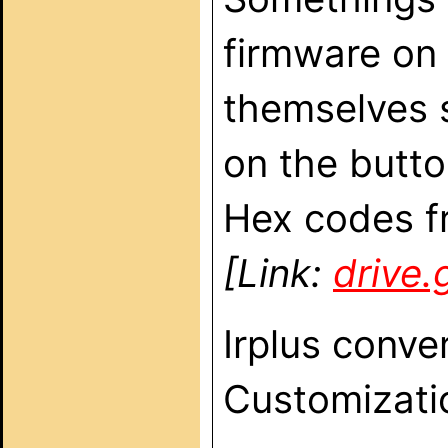
firmware on
themselves 
on the butt
Hex codes fr
[Link:
drive
Irplus conve
Customizati