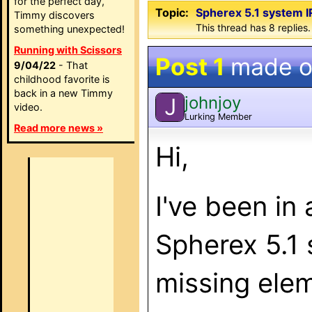
for the perfect day,
Topic:
Spherex 5.1 system I
Timmy discovers
This thread has 8 replies.
something unexpected!
Running with Scissors
Post 1
made 
9/04/22
- That
childhood favorite is
back in a new Timmy
johnjoy
J
video.
Lurking Member
Read more news »
Hi,
I've been in
Spherex 5.1
missing elem