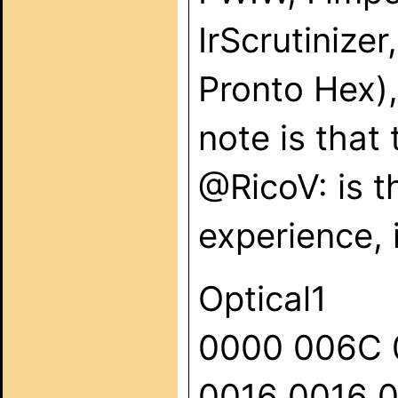
IrScrutinizer
Pronto Hex),
note is that 
@RicoV: is t
experience, 
Optical1
0000 006C 
0016 0016 