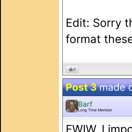
Edit: Sorry 
format thes
0
Post 3
made 
Barf
Long Time Member
FWIW, I impor