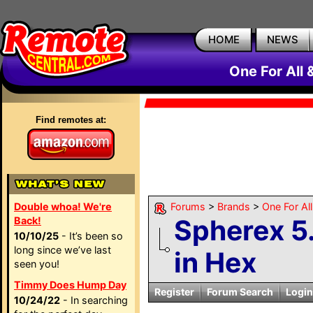
HOME
NEWS
One For All
Find remotes at:
Double whoa! We're
Forums
>
Brands
>
One For Al
Spherex 5
Back!
10/10/25
- It’s been so
long since we’ve last
in Hex
seen you!
Timmy Does Hump Day
Register
Forum Search
Login
10/24/22
- In searching