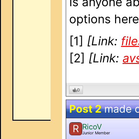
Is anyone ab
options her
[1]
[Link:
fil
[2]
[Link:
av
0
Post 2
made 
RicoV
R
Junior Member