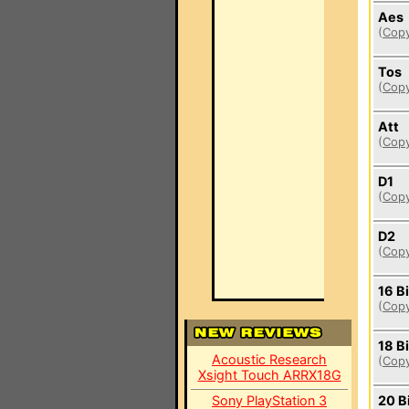
Aes
(
Copy
Tos
(
Copy
Att
(
Copy
D1
(
Copy
D2
(
Copy
16 Bi
(
Copy
18 Bi
Acoustic Research
(
Copy
Xsight Touch ARRX18G
Sony PlayStation 3
20 B