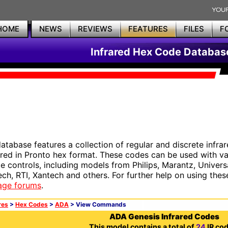
HOME
NEWS
REVIEWS
FEATURES
FILES
F
Infrared Hex Code Databas
database features a collection of regular and discrete infr
red in Pronto hex format. These codes can be used with 
e controls, including models from Philips, Marantz, Univers
ech, RTI, Xantech and others. For further help on using thes
age forums
.
res
>
Hex Codes
>
ADA
> View Commands
ADA Genesis Infrared Codes
This model contains a total of
24
IR cod