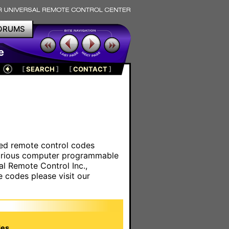
ORUMS
e
[
SEARCH
]
[
CONTACT
]
ared remote control codes
various computer programmable
al Remote Control Inc.,
e codes please visit our
es.