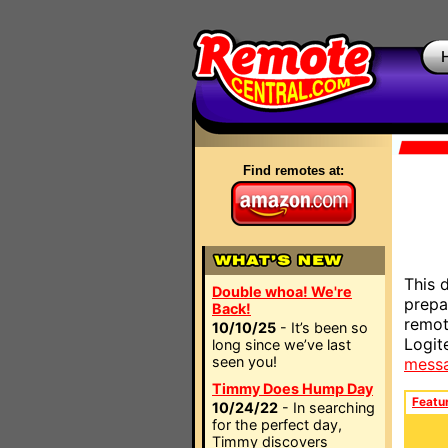
Find remotes at:
This 
Double whoa! We're
prepa
Back!
remot
10/10/25
- It’s been so
Logit
long since we’ve last
seen you!
mess
Timmy Does Hump Day
Featu
10/24/22
- In searching
for the perfect day,
Timmy discovers