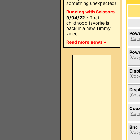
something unexpected!
Running with Scissors
9/04/22
- That
childhood favorite is
back in a new Timmy
Powe
video.
(
Copy
Read more news »
Powe
(
Copy
Disp
(
Copy
Disp
(
Copy
Coa
(
Copy
Bnc
(
Copy