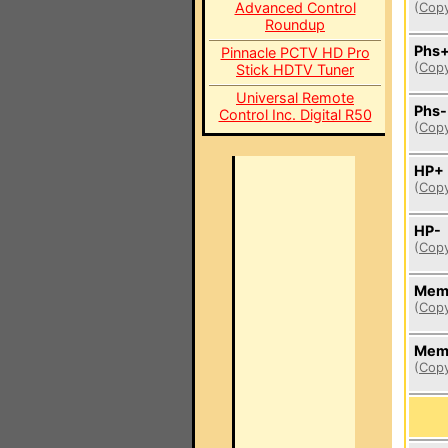
Advanced Control
(
Copy
Roundup
Phs
Pinnacle PCTV HD Pro
(
Copy
Stick HDTV Tuner
Universal Remote
Phs-
Control Inc. Digital R50
(
Copy
HP+
(
Copy
HP-
(
Copy
Mem
(
Copy
Mem
(
Copy