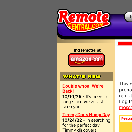
Find remotes at:
This 
Double whoa! We're
prepa
Back!
remot
10/10/25
- It’s been so
Logit
long since we’ve last
seen you!
mess
Timmy Does Hump Day
Featu
10/24/22
- In searching
for the perfect day,
Timmy discovers