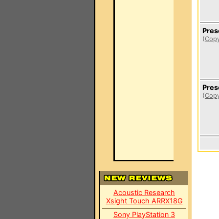
Pres
(
Copy
Pres
(
Copy
Acoustic Research
Xsight Touch ARRX18G
Sony PlayStation 3