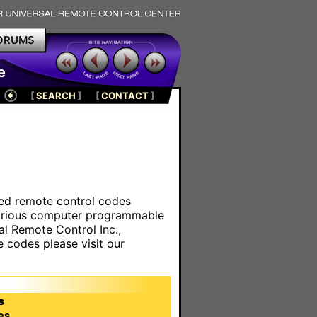
ORUMS
e
[
SEARCH
]
[
CONTACT
]
ared remote control codes
various computer programmable
al Remote Control Inc.,
e codes please visit our
s
es.