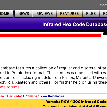
HOME
NEWS
REVIEWS
FEATURES
FILES
F
Infrared Hex Code Databas
database features a collection of regular and discrete infr
red in Pronto hex format. These codes can be used with 
e controls, including models from Philips, Marantz, Univers
ech, RTI, Xantech and others. For further help on using thes
age forums
.
res
>
Hex Codes
>
Yamaha
> View Commands
Yamaha RXV-1200 Infrared Code
This model contains a total of
6
IR cod