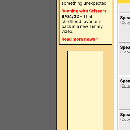
something unexpected!
Running with Scissors
9/04/22
- That
Spea
childhood favorite is
(
Copy
back in a new Timmy
video.
Read more news »
Spea
(
Copy
Spea
(
Copy
Spea
(
Copy