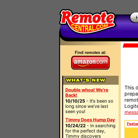
Find remotes at:
This 
Double whoa! We're
prepa
Back!
remot
10/10/25
- It’s been so
Logit
long since we’ve last
seen you!
mess
Timmy Does Hump Day
Featu
10/24/22
- In searching
for the perfect day,
Timmy discovers