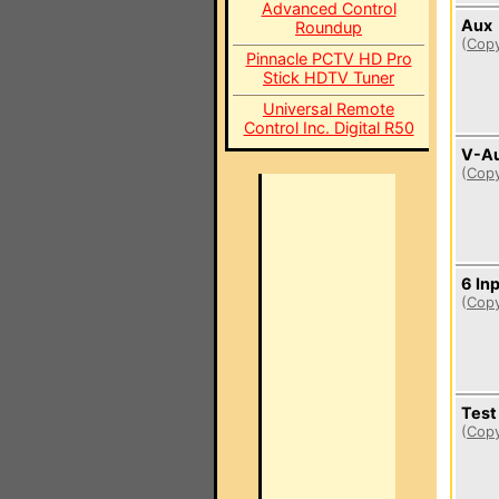
Advanced Control
Aux
Roundup
(
Copy
Pinnacle PCTV HD Pro
Stick HDTV Tuner
Universal Remote
Control Inc. Digital R50
V-A
(
Copy
6 In
(
Copy
Test
(
Copy