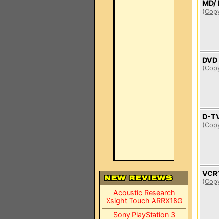
MD/ 
(
Copy
DVD
(
Copy
D-TV
(
Copy
VCR
(
Copy
Acoustic Research
Xsight Touch ARRX18G
Sony PlayStation 3