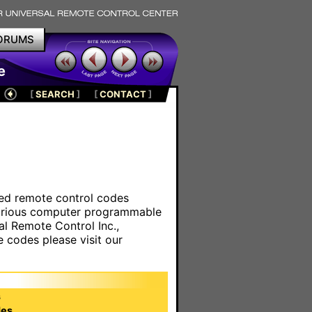
ORUMS
e
[
SEARCH
]
[
CONTACT
]
ared remote control codes
various computer programmable
al Remote Control Inc.,
e codes please visit our
s
es.