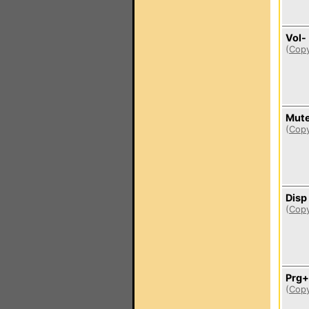
Vol-
(
Copy
Mut
(
Copy
Disp
(
Copy
Prg+
(
Copy