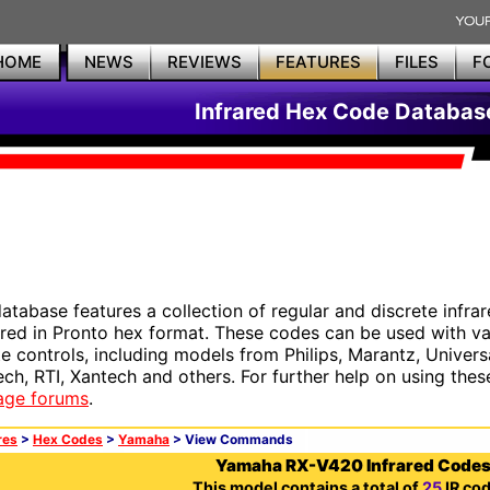
HOME
NEWS
REVIEWS
FEATURES
FILES
F
Infrared Hex Code Databas
database features a collection of regular and discrete infr
red in Pronto hex format. These codes can be used with 
e controls, including models from Philips, Marantz, Univers
ech, RTI, Xantech and others. For further help on using thes
age forums
.
res
>
Hex Codes
>
Yamaha
> View Commands
Yamaha RX-V420 Infrared Code
This model contains a total of
25
IR cod