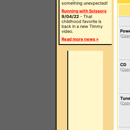
something unexpected!
Running with Scissors
9/04/22
- That
childhood favorite is
back in a new Timmy
Pow
video.
(
Copy
Read more news »
CD
(
Copy
Tune
(
Copy