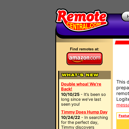
Find remotes at:
This 
Double whoa! We're
prepa
Back!
remot
10/10/25
- It’s been so
Logit
long since we’ve last
seen you!
mess
Timmy Does Hump Day
Featu
10/24/22
- In searching
for the perfect day,
Timmy discovers