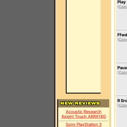
Play
(
Copy
Ffw
(
Copy
Pau
(
Copy
R Sr
(
Copy
Acoustic Research
Xsight Touch ARRX18G
Sony PlayStation 3