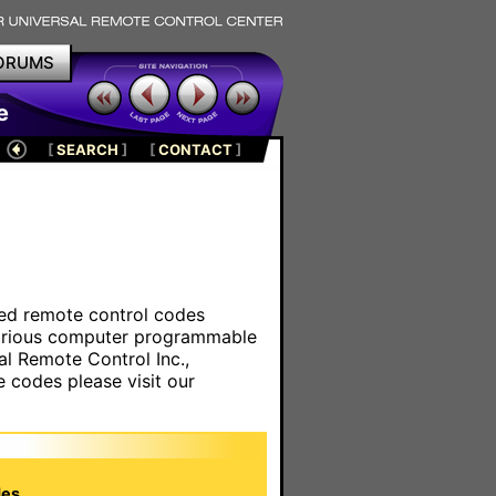
ORUMS
e
[
SEARCH
]
[
CONTACT
]
ared remote control codes
various computer programmable
al Remote Control Inc.,
e codes please visit our
es.