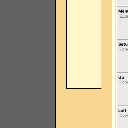
Men
(
Copy
Setu
(
Copy
Up
(
Copy
Left
(
Copy