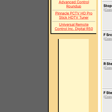
Advanced Control
Stop
Roundup
(
Copy
Pinnacle PCTV HD Pro
Stick HDTV Tuner
Universal Remote
Control Inc. Digital R50
F Sr
(
Copy
R St
(
Copy
F St
(
Copy