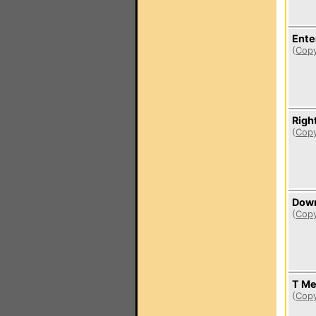
Ente
(
Copy
Righ
(
Copy
Dow
(
Copy
T M
(
Copy