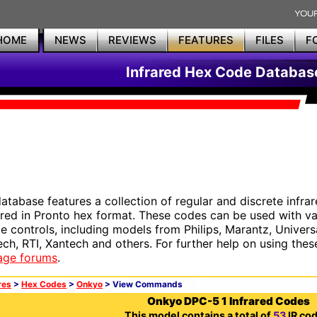
HOME
NEWS
REVIEWS
FEATURES
FILES
F
Infrared Hex Code Databas
database features a collection of regular and discrete infr
red in Pronto hex format. These codes can be used with 
e controls, including models from Philips, Marantz, Univers
ech, RTI, Xantech and others. For further help on using thes
age forums
.
res
>
Hex Codes
>
Onkyo
> View Commands
Onkyo DPC-5 1 Infrared Codes
This model contains a total of
53
IR cod