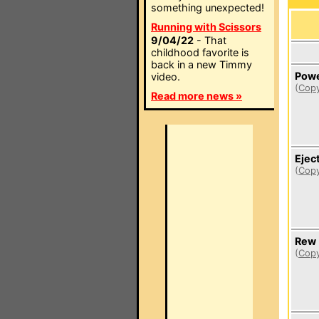
something unexpected!
Running with Scissors
9/04/22
- That
childhood favorite is
back in a new Timmy
Pow
video.
(
Copy
Read more news »
Ejec
(
Copy
Rew
(
Copy